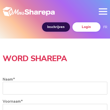
Overslaan
en
naar
de
inhoud
gaan
FR
Inschrijven
Login
WORD SHAREPA
Naam
Voornaam